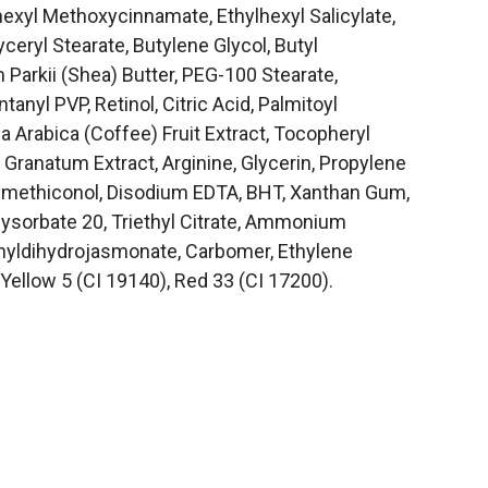
exyl Methoxycinnamate, Ethylhexyl Salicylate,
yceryl Stearate, Butylene Glycol, Butyl
rkii (Shea) Butter, PEG-100 Stearate,
anyl PVP, Retinol, Citric Acid, Palmitoyl
a Arabica (Coffee) Fruit Extract, Tocopheryl
Granatum Extract, Arginine, Glycerin, Propylene
 Dimethiconol, Disodium EDTA, BHT, Xanthan Gum,
lysorbate 20, Triethyl Citrate, Ammonium
hyldihydrojasmonate, Carbomer, Ethylene
Yellow 5 (CI 19140), Red 33 (CI 17200).