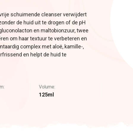
vrije schuimende cleanser verwijdert
zonder de huid uit te drogen of de pH
 gluconolacton en maltobionzuur, twee
ëren om haar textuur te verbeteren en
ntaardig complex met aloë, kamille-,
rissend en helpt de huid te
m:
Volume:
125ml